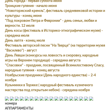
День города - первая суббота июня
Троицкие гуляния - начало июня
"Новоторжский кремль", фестиваль средневековой истории и
культуры - конец июня
"Под покровом Петра и Февронии" - день семьи, любви и
верности. 12 июля
День косы (фестиваль в Историко-этнографическом музее) -
середина июля
День лаптя - конец июля
Фестиваль авторской песни "На Тверце" (на территории музея
"Василево") - август
День Левши (конкурсы на ловкость и сноровку, народные
игры на Верхнем городище) - середина августа
"Спасовки" - праздник, посвященный Всемилостивому Спасу,
народные гуляния - конец августа
Ноябрьские праздники (День народного единства) – 2-4
ноября
Кузьминки в Торжке ( народный фестиваль кузнечного
мастерства под открытым небом) - середина ноября
номера
АППАРТАМЕНТЫ