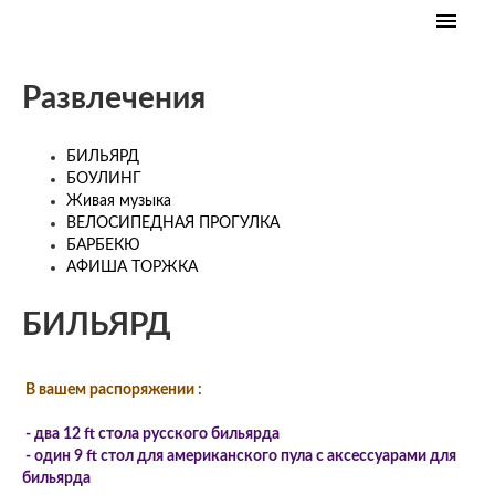
ОТЕЛЬ
Развлечения
НОМЕРА
РЕСТОРАН
БИЛЬЯРД
БОУЛИНГ
ХОРОШЕЕ ЗДОРОВЬЕ
Живая музыка
ВЕЛОСИПЕДНАЯ ПРОГУЛКА
РАЗВЛЕЧЕНИЯ в ОТЕЛЕ
БАРБЕКЮ
АФИША ТОРЖКА
АФИША ТОРЖКА
БИЛЬЯРД
КОНТАКТЫ
В вашем распоряжении :
- два 12 ft стола русского бильярда
- один 9 ft стол для американского пула c аксессуарами для
бильярда