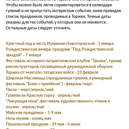
Чтобы можно было легче сориентироваться в календаре
гуляний и не пропустить интересные события, ниже приведен
список праздников, проводимых в Торжке. Точные даты
указаны для тех событий, у которых они не меняются.
Остальные даты следует уточнять.
Крестный ход в честь Иулиании Новоторжской - 3 января
Рождественские вечера, праздник "Под Рождественской
звездой" - 7 января
Фестиваль историко-патриотических клубов "Тризна", турнир
реконструкторов, посвященный двухнедельной обороне
Торжка от монголо-татарских войск - 23 февраля
Широкая Масленица (праздничные гуляния, кулинарный
фестиваль "Блин с припёком") - февраль/март
Пасха − март/апрель/май
Гуляния на Красную горку - апрель/май
"Ликующая муза", фестиваль художественного чтения и
поэзии - апрель/май
Майские праздники − 1-9 мая
Ночь музеев - конец мая
Пушкинский праздник - 29 мая - 6 июня